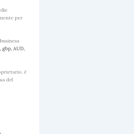
edie
amente per
 business
 gbp, AUD,
oprietario, è
sa del
a