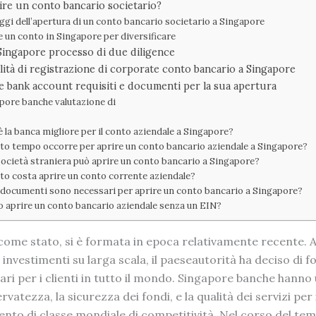
re un conto bancario societario?
ggi dell’apertura di un conto bancario societario a Singapore
e un conto in Singapore per diversificare
Singapore processo di due diligence
ità di registrazione di corporate conto bancario a Singapore
 bank account requisiti e documenti per la sua apertura
pore banche valutazione di
è la banca migliore per il conto aziendale a Singapore?
o tempo occorre per aprire un conto bancario aziendale a Singapore?
ocietà straniera può aprire un conto bancario a Singapore?
o costa aprire un conto corrente aziendale?
 documenti sono necessari per aprire un conto bancario a Singapore?
 aprire un conto bancario aziendale senza un EIN?
come stato, si è formata in epoca relativamente recente. A
 investimenti su larga scala, il paeseautorità ha deciso di f
ari per i clienti in tutto il mondo. Singapore banche hanno
servatezza, la sicurezza dei fondi, e la qualità dei servizi per 
nto di classe mondiale di competitività. Nel corso del temp