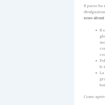
Il paese ha
divulgazione
sono alcuni
Il
glo
mov
co
cos
Pol
le 
La
gra
ban
Come aprire