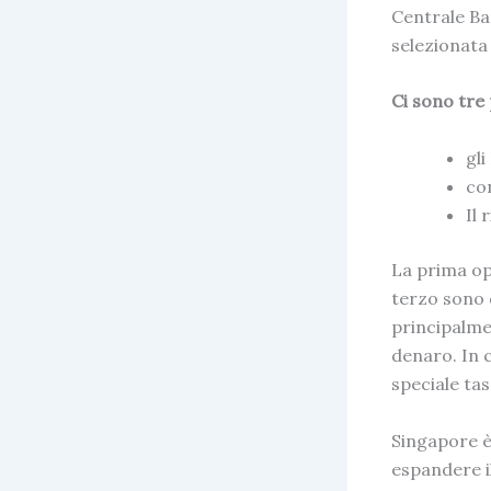
Centrale
Ba
selezionata
Ci sono tre 
gli
con
Il 
La prima opz
terzo sono d
principalme
denaro. In c
speciale tas
Singapore è
espandere il