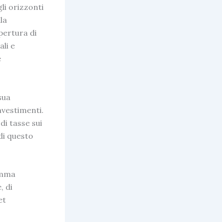
li orizzonti
la
apertura di
ali e
e
sua
nvestimenti.
di tasse sui
 di questo
amma
, di
et