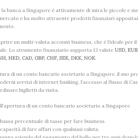
, la banca a Singapore è attivamente di mira le piccole e m
mercato e ha molto attraente prodotti finanziari apposit
mento.
aprire un multi-valuta account business, che è l’ideale per il
ale. Lo strumento finanziario supporta 13 valute
USD, EUR,
CNH, HKD, CAD, GBP, CHF, SEK, DKK, NOK
.
tura di un conto bancario societario a Singapore
, il suo pr
derni servizi di internet banking, l’accesso al flusso di Cas
rdinare biglietti da visita.
ll’apertura di un conto bancario societario a Singapore
bassa percentuale di tasse per fare business.
capacità di fare affari con qualsiasi valuta.
ssuna azienda del pagamento del bollo per tre anni dopo l