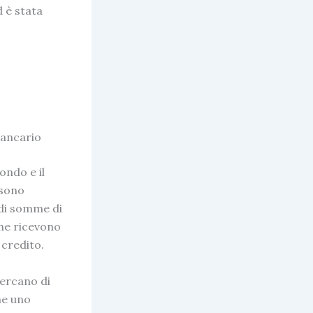
d è stata
 bancario
ondo e il
 sono
ndi somme di
che ricevono
 credito.
cercano di
me uno