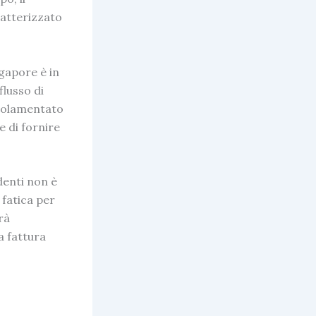
ratterizzato
ngapore
è in
flusso di
egolamentato
e di fornire
denti non è
 fatica per
rà
a fattura