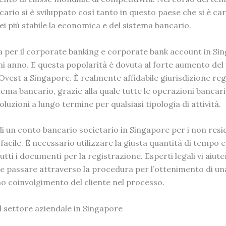
ario si è sviluppato così tanto in questo paese che si è ca
i più stabile la economica e
del sistema bancario.
per il corporate banking e
corporate bank account in Si
ni anno. E questa popolarità è dovuta al forte aumento del 
 Ovest a Singapore. È realmente affidabile giurisdizione r
tema bancario
, grazie alla quale tutte le operazioni bancari
 soluzioni a lungo termine per qualsiasi tipologia di attività.
di un conto bancario societario in Singapore
per i non resi
acile. È necessario utilizzare la giusta quantità di tempo e
tti i documenti per la registrazione. Esperti legali vi aiute
 passare attraverso la procedura per l’ottenimento di un
mo coinvolgimento del cliente nel processo.
il settore aziendale in Singapore