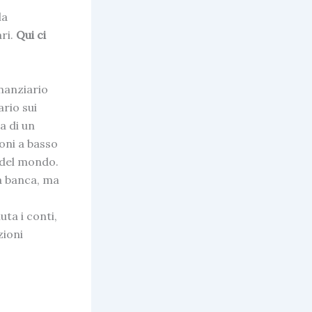
la
ari.
Qui ci
nanziario
rio sui
a di un
ioni a basso
o del mondo.
 a banca, ma
ta i conti,
zioni