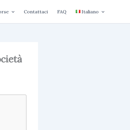
orse
Contattaci
FAQ
Italiano
ocietà