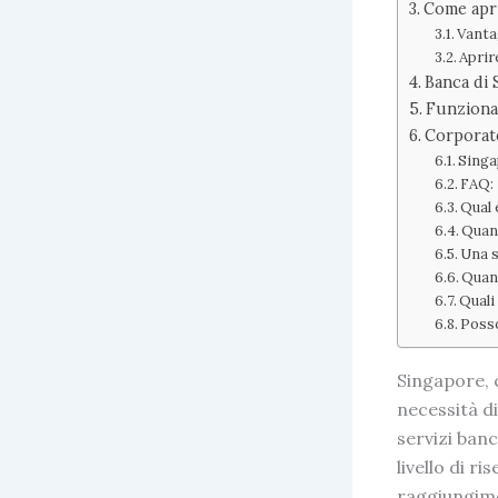
Come apri
Vanta
Aprir
Banca di 
Funzional
Corporate
Singa
FAQ:
Qual 
Quant
Una s
Quant
Quali
Posso
Singapore, 
necessità di
servizi banc
livello di ri
raggiungime