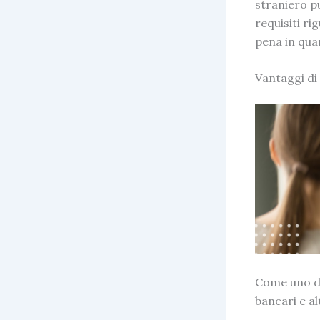
straniero pu
requisiti ri
pena in quan
Vantaggi di
Come uno de
bancari e alt