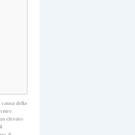
 causa della
ornire
 un elevato
il
o, il