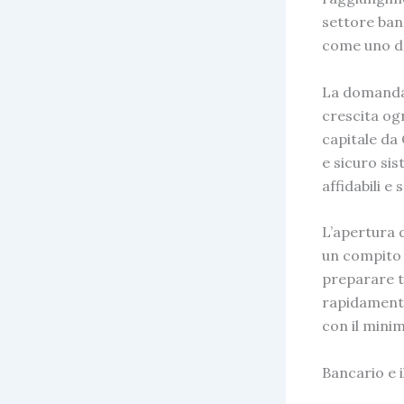
settore banc
come uno de
La domanda 
crescita og
capitale da
e sicuro
sis
affidabili e
L’apertura 
un compito f
preparare tu
rapidamente
con il mini
Bancario e 