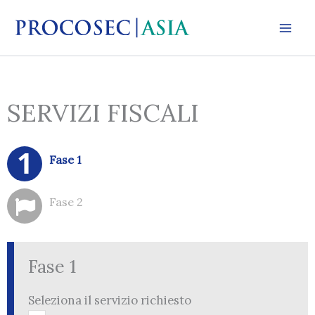
Vai
al
contenuto
SERVIZI FISCALI
Informazioni di contatto
Fase 1
Fase 2
Fase 1
Seleziona il servizio richiesto