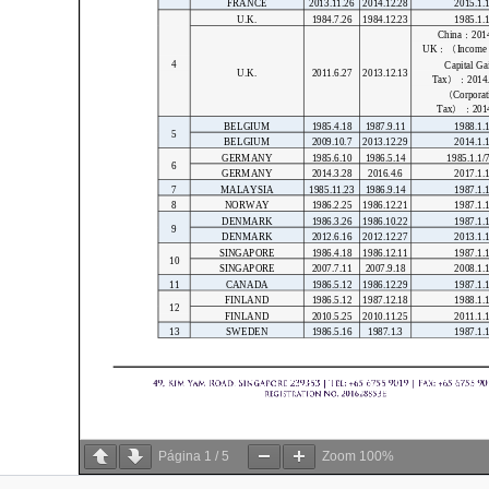
Página
1
/
5
Zoom
100%