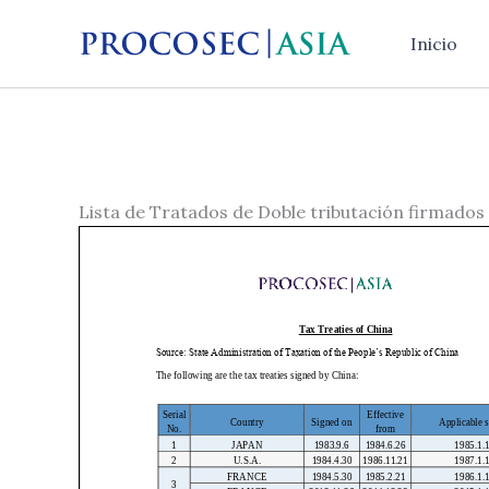
Ir
al
Inicio
contenido
Lista de Tratados de Doble tributación firmado