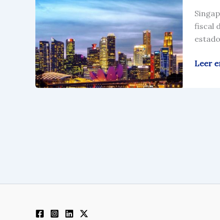
La
Singap
Guía
fiscal 
De
estado
Sistem
De
Leer e