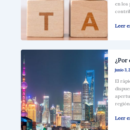
en los
contri
Leer e
¿Por
¿Por 
qué
iniciar
junio 3, 
un
El ráp
negoc
dispue
en
apertu
China?
región 
Leer e