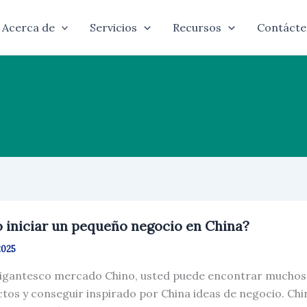
Acerca de
Servicios
Recursos
Contácte
iniciar un pequeño negocio en China?
2025
ño
gigantesco mercado Chino, usted puede encontrar muchos de
io
tos y conseguir inspirado por China ideas de negocio. C