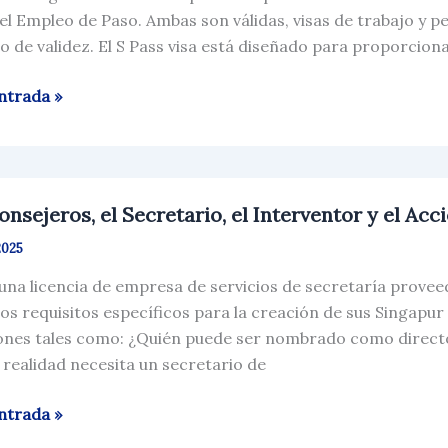
 el Empleo de Paso. Ambas son válidas, visas de trabajo y
ar
o de validez. El S Pass visa está diseñado para proporcio
ntrada »
o
ur?
onsejeros, el Secretario, el Interventor y el A
eros,
2025
ario,
na licencia de empresa de servicios de secretaría provee
los requisitos específicos para la creación de sus Singapu
entor
ones tales como: ¿Quién puede ser nombrado como direct
 realidad necesita un secretario de
ista
ntrada »