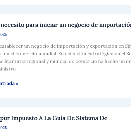
sa
ur
necesito para iniciar un negocio de importació
to
2025
stablecer un negocio de importación y exportación en Sin
l en el comercio mundial. Su ubicación estratégica en el Su
io
acilitar interregional y mundial de comercio ha hecho un 
inistro
ación
ntrada »
ación?
ur
pur Impuesto A La Guía De Sistema De
sto
2025