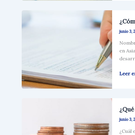
Singap
¿Cóm
¿Cóm
puedo
Regist
junio 3, 
mi
Nombre
Nomb
en Asi
de
desarr
la
Empre
Leer e
¿Qué
¿Qué 
es
la
junio 3, 
GST?
¿Cuál 