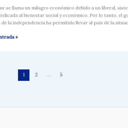
ur se llama un milagro económico debido a un liberal, sistem
dedicada al bienestar social y económico. Por lo tanto, el go
 de la independencia ha permitido llevar al país de la situ
a
ntrada »
1
2
…
5