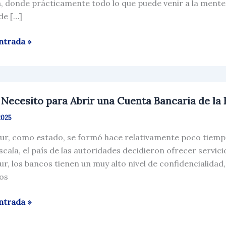
a, donde prácticamente todo lo que puede venir a la mente 
de […]
ntrada »
Necesito para Abrir una Cuenta Bancaria de la
to
2025
ur, como estado, se formó hace relativamente poco tiempo
scala, el país de las autoridades decidieron ofrecer servic
a
r, los bancos tienen un muy alto nivel de confidencialidad, 
ia
ios
ntrada »
sa