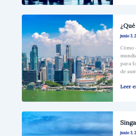
una
Empre
de
¿Qué
Singap
¿Qué 
necesi
para
junio 3, 
iniciar
Cómo e
un
mundia
negoc
para f
de
de sum
import
y
Leer e
export
Singap
Singa
Impue
A
junio 3, 