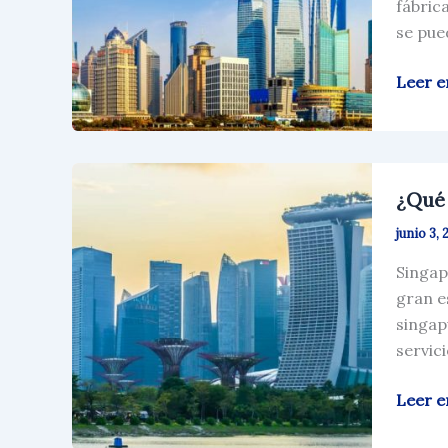
fábric
China?
se pue
Leer e
¿Qué
¿Qué 
Necesi
para
junio 3, 
Abrir
Singap
una
gran e
Cuent
singapu
Bancar
servic
de
la
Leer e
Empre
en