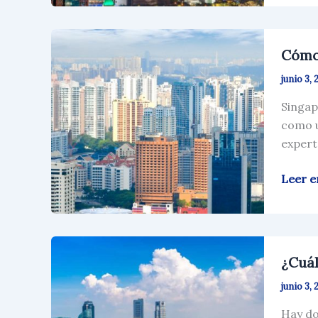
Cómo
Cómo
establ
una
junio 3, 
empre
Singap
en
como u
Singap
expert
ACRA?
Leer e
¿Cuále
¿Cuál
son
los
junio 3, 
requis
Hay do