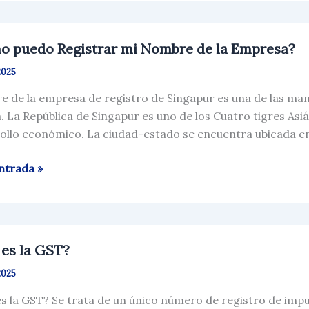
ur?
o
o puedo Registrar mi Nombre de la Empresa?
rar
2025
 de la empresa de registro de Singapur es una de las ma
re
a. La República de Singapur es uno de los Cuatro tigres Asi
ollo económico. La ciudad-estado se encuentra ubicada en 
sa?
ntrada »
es la GST?
2025
es la GST? Se trata de un único número de registro de impu